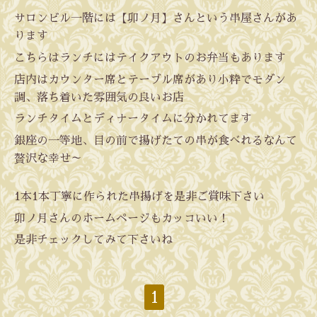
サロンビル一階には【卯ノ月】さんという串屋さんがあ
ります
こちらはランチにはテイクアウトのお弁当もあります
店内はカウンター席とテーブル席があり小粋でモダン
調、落ち着いた雰囲気の良いお店
ランチタイムとディナータイムに分かれてます
銀座の一等地、目の前で揚げたての串が食べれるなんて
贅沢な幸せ～
1本1本丁寧に作られた串揚げを是非ご賞味下さい
卯ノ月さんのホームページもカッコいい！
是非チェックしてみて下さいね
1